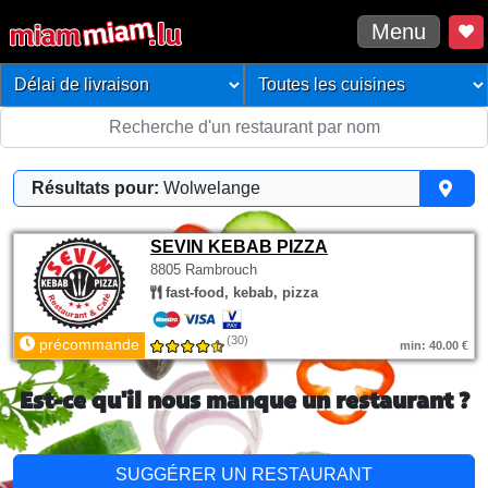
Menu
Résultats pour:
Wolwelange
SEVIN KEBAB PIZZA
8805 Rambrouch
fast-food, kebab, pizza
(30)
précommande
min: 40.00 €
Est-ce qu'il nous manque un restaurant ?
SUGGÉRER UN RESTAURANT