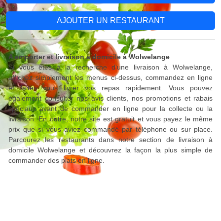
AJOUTER UN RESTAURANT
A emporter et livraison à domicile à Wolwelange
Si vous êtes à la recherche d'une livraison à Wolwelange,
affichez simplement les menus ci-dessus, commandez en ligne
et faites vous livrer vos repas rapidement. Vous pouvez
également consulter nos avis clients, nos promotions et rabais
spéciaux avant de commander en ligne pour la collecte ou la
livraison. En outre, notre site est gratuit et vous payez le même
prix que si vous aviez commandé par téléphone ou sur place.
Parcourez les restaurants dans notre section de livraison à
domicile Wolwelange et découvrez la façon la plus simple de
commander des plats en ligne.