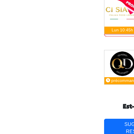
Lun 10:45h
précomman
Est
SU
RE