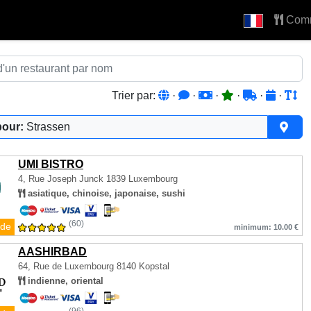
Com
Trier par:
·
·
·
·
·
·
pour:
Strassen
UMI BISTRO
4, Rue Joseph Junck
1839 Luxembourg
asiatique, chinoise, japonaise, sushi
(60)
de
minimum: 10.00 €
AASHIRBAD
64, Rue de Luxembourg
8140 Kopstal
indienne, oriental