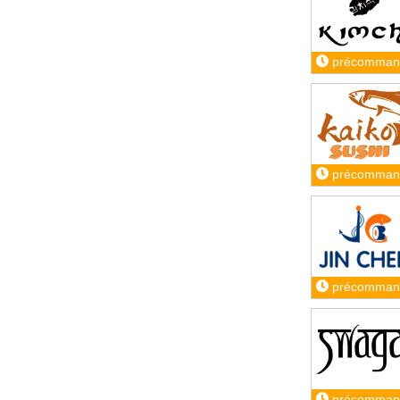
précomman
précomman
précomman
précomman