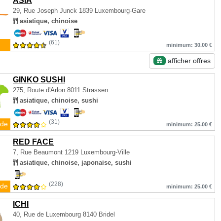
ASIA
29, Rue Joseph Junck
1839 Luxembourg-Gare
asiatique, chinoise
(61)
minimum: 30.00 €
afficher offres
GINKO SUSHI
275, Route d'Arlon
8011 Strassen
asiatique, chinoise, sushi
(31)
de
minimum: 25.00 €
RED FACE
7, Rue Beaumont
1219 Luxembourg-Ville
asiatique, chinoise, japonaise, sushi
(228)
de
minimum: 25.00 €
ICHI
40, Rue de Luxembourg
8140 Bridel