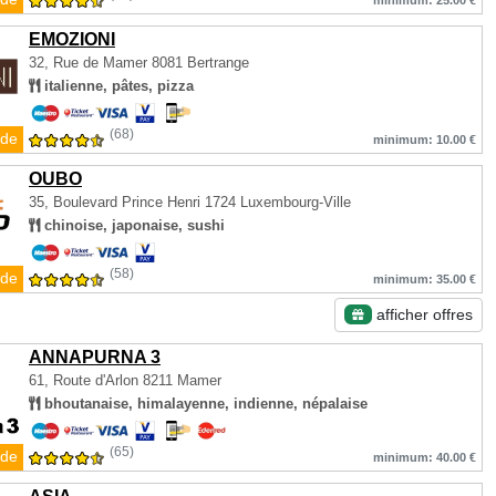
minimum: 25.00 €
EMOZIONI
32, Rue de Mamer
8081 Bertrange
italienne, pâtes, pizza
(68)
de
minimum: 10.00 €
OUBO
35, Boulevard Prince Henri
1724 Luxembourg-Ville
chinoise, japonaise, sushi
(58)
de
minimum: 35.00 €
afficher offres
ANNAPURNA 3
61, Route d'Arlon
8211 Mamer
bhoutanaise, himalayenne, indienne, népalaise
(65)
de
minimum: 40.00 €