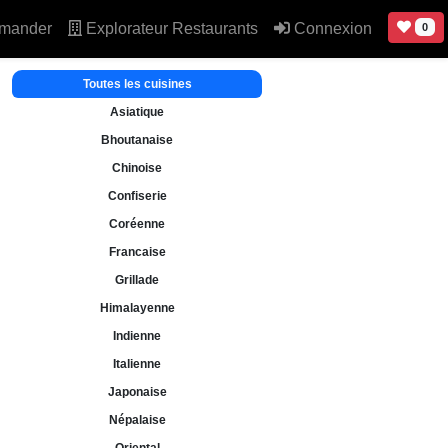
mander
Explorateur Restaurants
Connexion
0
Toutes les cuisines
Asiatique
Bhoutanaise
Chinoise
Confiserie
Coréenne
Francaise
Grillade
Himalayenne
Indienne
Italienne
Japonaise
Népalaise