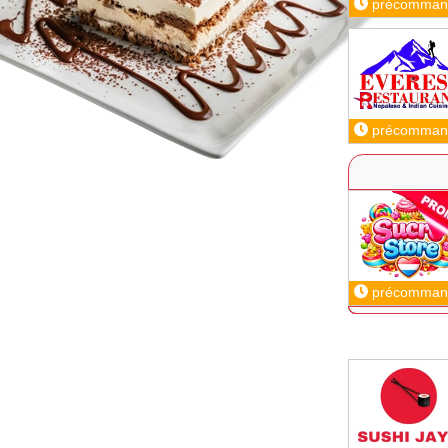
précomman
précomman
précomman