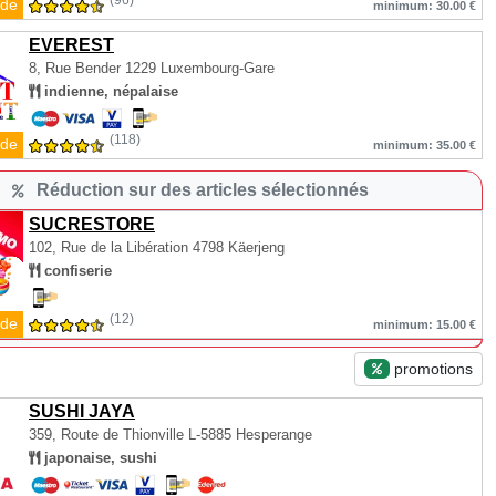
(96)
de
minimum: 30.00 €
EVEREST
8, Rue Bender
1229 Luxembourg-Gare
indienne, népalaise
(118)
de
minimum: 35.00 €
Réduction sur des articles sélectionnés
SUCRESTORE
102, Rue de la Libération
4798 Käerjeng
confiserie
(12)
de
minimum: 15.00 €
promotions
SUSHI JAYA
359, Route de Thionville
L-5885 Hesperange
japonaise, sushi