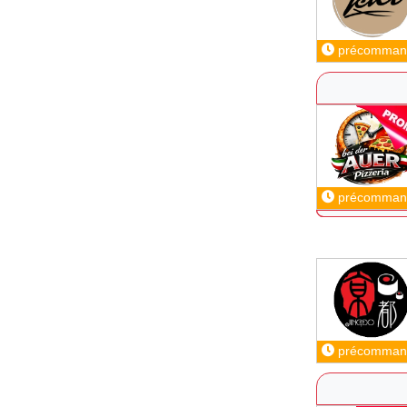
précomman
précomman
précomman