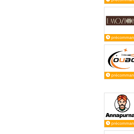
précomman
précomman
précomman