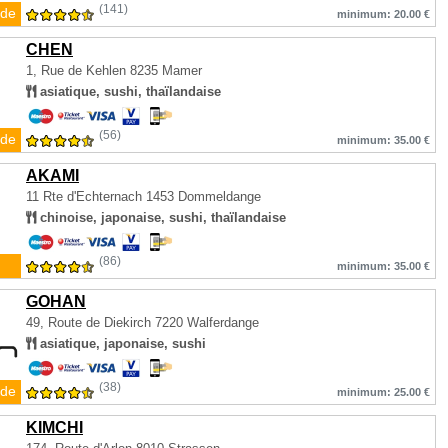
(141)
de
minimum: 20.00 €
CHEN
1, Rue de Kehlen
8235 Mamer
asiatique, sushi, thaïlandaise
(56)
de
minimum: 35.00 €
AKAMI
11 Rte d'Echternach
1453 Dommeldange
chinoise, japonaise, sushi, thaïlandaise
(86)
minimum: 35.00 €
GOHAN
49, Route de Diekirch
7220 Walferdange
asiatique, japonaise, sushi
(38)
de
minimum: 25.00 €
KIMCHI