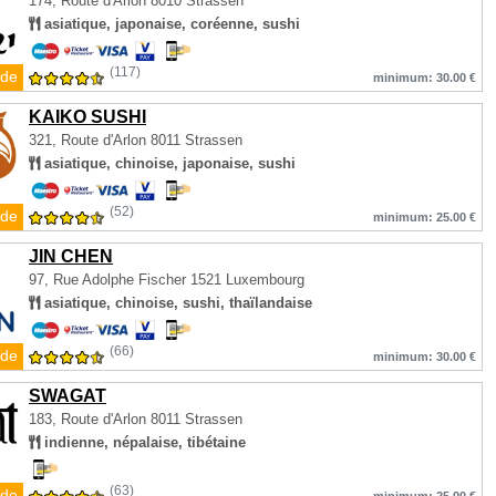
174, Route d'Arlon
8010 Strassen
asiatique, japonaise, coréenne, sushi
(117)
de
minimum: 30.00 €
KAIKO SUSHI
321, Route d'Arlon
8011 Strassen
asiatique, chinoise, japonaise, sushi
(52)
de
minimum: 25.00 €
JIN CHEN
97, Rue Adolphe Fischer
1521 Luxembourg
asiatique, chinoise, sushi, thaïlandaise
(66)
de
minimum: 30.00 €
SWAGAT
183, Route d'Arlon
8011 Strassen
indienne, népalaise, tibétaine
(63)
de