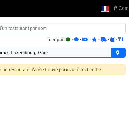
Com
Trier par:
·
·
·
·
·
·
pour:
Luxembourg-Gare
cun restaurant n'a été trouvé pour votre recherche.