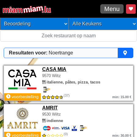
Menu
Resultaten voor:
Noertrange
CASA MIA
9570 Wiltz
italienne, pâtes, pizza, tacos
(37)
voorbestelling
min: 15.00 €
AMRIT
9530 Wiltz
indienne
(0)
voorbestelling
min: 30.00 €