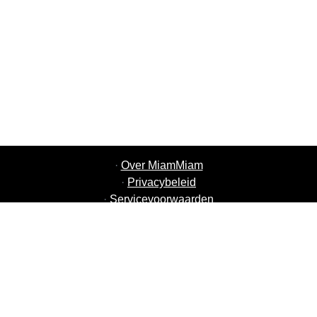
·
Over MiamMiam
·
Privacybeleid
·
Servicevoorwaarden
·
MiamMiam Vacatures
·
Voeg uw restaurant toe
·
Aanbeveling Vrienden
·
Lijst van alle steden
·
Helpchat