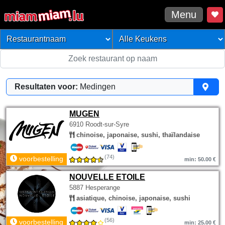
Menu
Resultaten voor:
Medingen
MUGEN
6910 Roodt-sur-Syre
chinoise, japonaise, sushi, thaïlandaise
(74)
voorbestelling
min: 50.00 €
NOUVELLE ETOILE
5887 Hesperange
asiatique, chinoise, japonaise, sushi
(56)
voorbestelling
min: 25.00 €