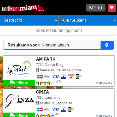
Menu
Resultaten voor:
Niederglabach
AM PARK
7730 Colmar-Berg
francaise, italienne, pizza
(137)
~45min
min: 25.00 €
GINZA
7619 Larochette
asiatique, japonaise
(86)
~45min
min: 30.00 €