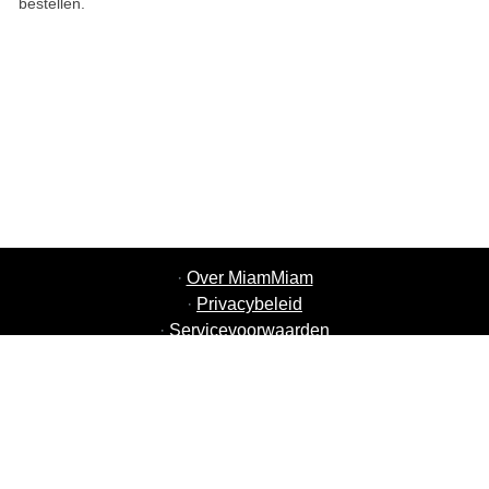
bestellen.
·
Over MiamMiam
·
Privacybeleid
·
Servicevoorwaarden
·
MiamMiam Vacatures
·
Voeg uw restaurant toe
·
Aanbeveling Vrienden
·
Lijst van alle steden
·
Helpchat