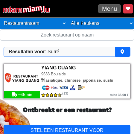
Menu
Resultaten voor:
Surré
YIANG GUANG
9633 Boulaide
asiatique, chinoise, japonaise, sushi
(13)
~45min
min: 35.00 €
Ontbreekt er een restaurant?
STEL EEN RESTAURANT VOOR