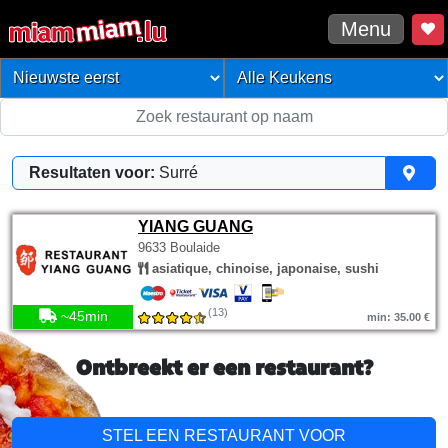
Menu
Resultaten voor:
Surré
YIANG GUANG
9633 Boulaide
asiatique, chinoise, japonaise, sushi
(13)
~45min
min: 35.00 €
Ontbreekt er een restaurant?
STEL EEN RESTAURANT VOOR