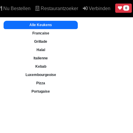
Nu Bestellen
Restaurantzoeker
Verbinden
0
Alle Keukens
Francaise
Grillade
Halal
Italienne
Kebab
Luxembourgeoise
Pizza
Portugaise