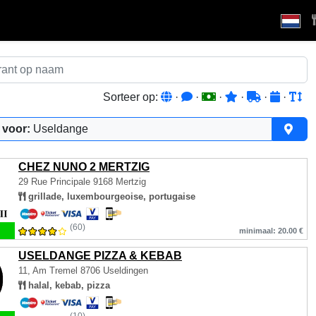
Sorteer op:
·
·
·
·
·
·
 voor:
Useldange
CHEZ NUNO 2 MERTZIG
29 Rue Principale
9168 Mertzig
grillade, luxembourgeoise, portugaise
(60)
minimaal: 20.00 €
USELDANGE PIZZA & KEBAB
11, Am Tremel
8706 Useldingen
halal, kebab, pizza