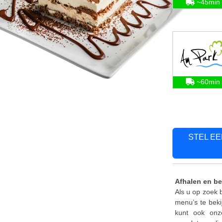
~45min
~60min
STEL E
Afhalen en b
Als u op zoek 
menu’s te beki
kunt ook onze