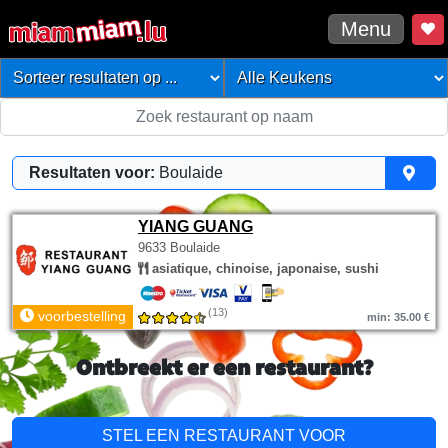
Menu
Resultaten voor:
Boulaide
YIANG GUANG
9633 Boulaide
asiatique, chinoise, japonaise, sushi
(13)
voorbestelling
min: 35.00 €
Ontbreekt er een restaurant?
STEL EEN RESTAURANT VOOR