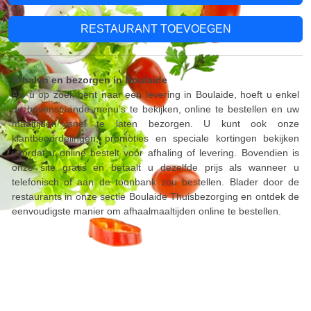
RESTAURANT TOEVOEGEN
Afhalen en bezorgen in Boulaide
Als u op zoek bent naar een levering in Boulaide, hoeft u enkel
de bovenstaande menu’s te bekijken, online te bestellen en uw
maaltijden snel te laten bezorgen. U kunt ook onze
klantbeoordelingen, promoties en speciale kortingen bekijken
voordat u online bestelt voor afhaling of levering. Bovendien is
onze site gratis en betaalt u dezelfde prijs als wanneer u
telefonisch of aan de toonbank zou bestellen. Blader door de
restaurants in onze sectie Boulaide Thuisbezorging en ontdek de
eenvoudigste manier om afhaalmaaltijden online te bestellen.