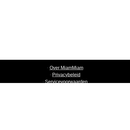
·
Over MiamMiam
·
Privacybeleid
·
Servicevoorwaarden
·
MiamMiam Vacatures
·
Voeg uw restaurant toe
·
Aanbeveling Vrienden
·
Lijst van alle steden
·
Helpchat