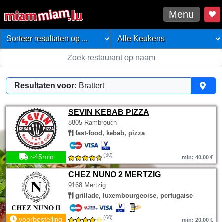
Menu
Resultaten voor:
Brattert
SEVIN KEBAB PIZZA
8805 Rambrouch
fast-food, kebab, pizza
(30)
~45min
min: 40.00 €
CHEZ NUNO 2 MERTZIG
9168 Mertzig
grillade, luxembourgeoise, portugaise
(60)
voorbestelling
min: 20.00 €