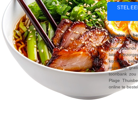
STEL E
Afhalen en be
Als u op zoek
bovenstaande 
laten bezorge
kortingen beki
onze site grat
toonbank zou 
Plage Thuisbe
online te beste