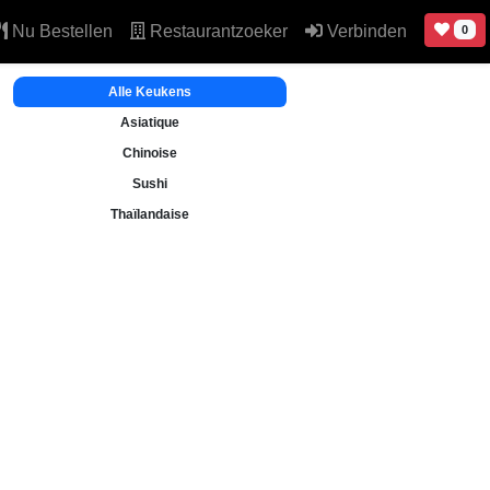
Nu Bestellen
Restaurantzoeker
Verbinden
0
Alle Keukens
Asiatique
Chinoise
Sushi
Thaïlandaise