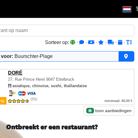
Sorteer op:
·
·
·
·
·
·
 voor:
Buurschter-Plage
DORÉ
27, Rue Prince Henri
9047 Ettelbruck
asiatique, chinoise, sushi, thaïlandaise
(55)
ing
minimaal: 45.00 €
toon aanbiedingen
Ontbreekt er een restaurant?