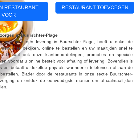
EN RESTAURANT
RESTAURANT TOEVOEGEN
VOOR
zorgen in Buurschter-Plage
 bent naar een levering in Buurschter-Plage, hoeft u enkel de
menu’s te bekijken, online te bestellen en uw maaltijden snel te
n. U kunt ook onze klantbeoordelingen, promoties en speciale
jken voordat u online bestelt voor afhaling of levering. Bovendien is
is en betaalt u dezelfde prijs als wanneer u telefonisch of aan de
bestellen. Blader door de restaurants in onze sectie Buurschter-
zorging en ontdek de eenvoudigste manier om afhaalmaaltijden
llen.