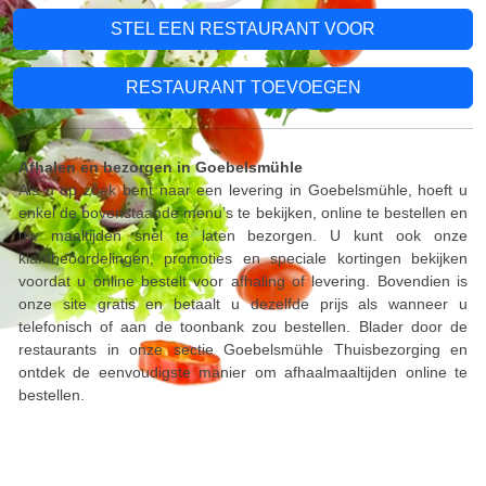
STEL EEN RESTAURANT VOOR
RESTAURANT TOEVOEGEN
Afhalen en bezorgen in Goebelsmühle
Als u op zoek bent naar een levering in Goebelsmühle, hoeft u
enkel de bovenstaande menu’s te bekijken, online te bestellen en
uw maaltijden snel te laten bezorgen. U kunt ook onze
klantbeoordelingen, promoties en speciale kortingen bekijken
voordat u online bestelt voor afhaling of levering. Bovendien is
onze site gratis en betaalt u dezelfde prijs als wanneer u
telefonisch of aan de toonbank zou bestellen. Blader door de
restaurants in onze sectie Goebelsmühle Thuisbezorging en
ontdek de eenvoudigste manier om afhaalmaaltijden online te
bestellen.