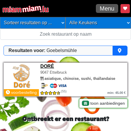
Menu
Resultaten voor:
Goebelsmühle
DORÉ
9047 Ettelbruck
asiatique, chinoise, sushi, thaïlandaise
(55)
voorbestelling
min: 45.00 €
toon aanbiedingen
Ontbreekt er een restaurant?