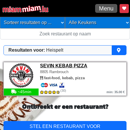
Menu
Resultaten voor:
Heispelt
SEVIN KEBAB PIZZA
8805 Rambrouch
fast-food, kebab, pizza
(30)
~45min
min: 35.00 €
Ontbreekt er een restaurant?
STEL EEN RESTAURANT VOOR