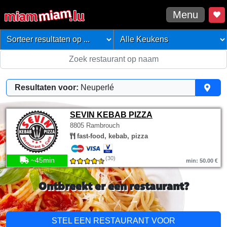
Menu
Resultaten voor:
Neuperlé
SEVIN KEBAB PIZZA
8805 Rambrouch
fast-food, kebab, pizza
(30)
~45min
min: 50.00 €
Ontbreekt er een restaurant?
STEL EEN RESTAURANT VOOR