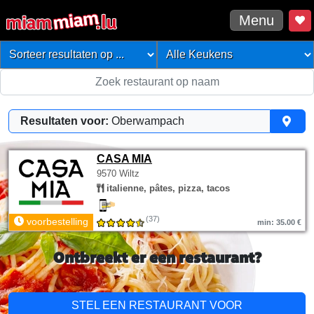
Menu
Resultaten voor:
Oberwampach
CASA MIA
9570 Wiltz
italienne, pâtes, pizza, tacos
(37)
voorbestelling
min: 35.00 €
Ontbreekt er een restaurant?
STEL EEN RESTAURANT VOOR