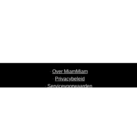
·
Over MiamMiam
·
Privacybeleid
·
Servicevoorwaarden
·
MiamMiam Vacatures
·
Voeg uw restaurant toe
·
Aanbeveling Vrienden
·
Lijst van alle steden
·
Helpchat