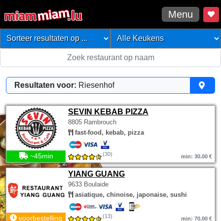
Menu
Resultaten voor:
Riesenhof
SEVIN KEBAB PIZZA
8805 Rambrouch
fast-food, kebab, pizza
(30)
~45min
min: 30.00 €
YIANG GUANG
9633 Boulaide
asiatique, chinoise, japonaise, sushi
(13)
voorbestelling
min: 70.00 €