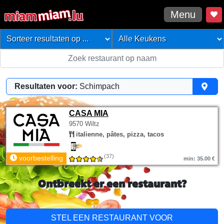
Menu
Resultaten voor:
Schimpach
CASA MIA
9570 Wiltz
italienne, pâtes, pizza, tacos
(37)
voorbestelling
min: 35.00 €
Ontbreekt er een restaurant?
STEL EEN RESTAURANT VOOR