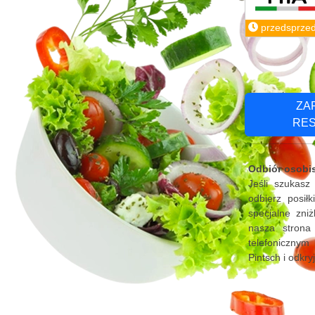
przedsprze
ZA
RE
Odbiór osobis
Jeśli szukasz
odbierz posił
specjalne zni
nasza strona
telefonicznym 
Pintsch i odkry