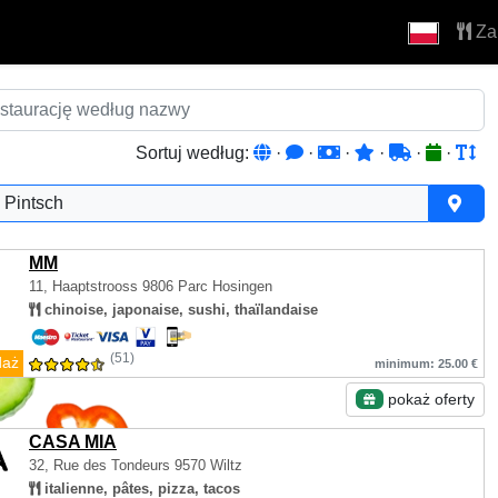
Za
Sortuj według:
·
·
·
·
·
·
Pintsch
MM
11, Haaptstrooss
9806 Parc Hosingen
chinoise, japonaise, sushi, thaïlandaise
(51)
daż
minimum: 25.00 €
pokaż oferty
CASA MIA
32, Rue des Tondeurs
9570 Wiltz
italienne, pâtes, pizza, tacos