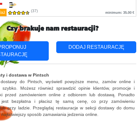
(37)
daż
minimum: 35.00 €
Czy brakuje nam restauracji?
PROPONUJ
DODAJ RESTAURACJĘ
STAURACJĘ
ty i dostawa w Pintsch
 dostawy do Pintsch, wyświetl powyższe menu, zamów online i
ki szybko. Możesz również sprawdzić opinie klientów, promocje i
żki przed zamówieniem online z odbiorem lub dostawą. Ponadto
 jest bezpłatna i płacisz tę samą cenę, co przy zamówieniu
lub przy ladzie. Przeglądaj restauracje w sekcji dostawy do domu
j najłatwiejszy sposób zamawiania jedzenia online.