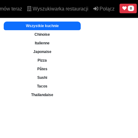
mów teraz
Wyszukiwarka restauracji
Połącz
0
Wszystkie kuchnie
Chinoise
Italienne
Japonaise
Pizza
Pâtes
Sushi
Tacos
Thaïlandaise