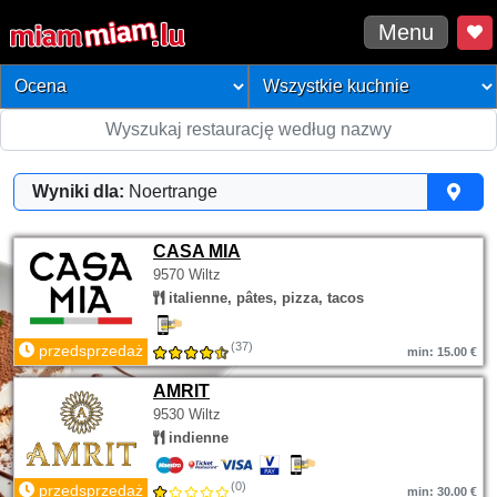
Menu
Wyniki dla:
Noertrange
CASA MIA
9570 Wiltz
italienne, pâtes, pizza, tacos
(37)
przedsprzedaż
min: 15.00 €
AMRIT
9530 Wiltz
indienne
(0)
przedsprzedaż
min: 30.00 €