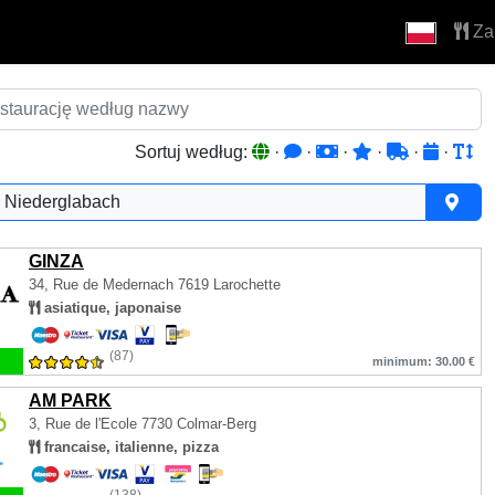
Za
Sortuj według:
·
·
·
·
·
·
Niederglabach
GINZA
34, Rue de Medernach
7619 Larochette
asiatique, japonaise
(87)
minimum: 30.00 €
AM PARK
3, Rue de l'Ecole
7730 Colmar-Berg
francaise, italienne, pizza