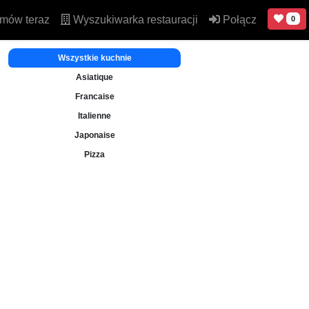
mów teraz
Wyszukiwarka restauracji
Połącz
0
Wszystkie kuchnie
Asiatique
Francaise
Italienne
Japonaise
Pizza