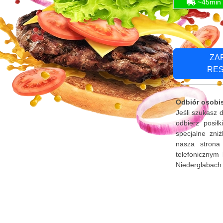
~45min
ZA
RE
Odbiór osobis
Jeśli szukasz 
odbierz posił
specjalne zni
nasza strona
telefonicznym 
Niederglabach 