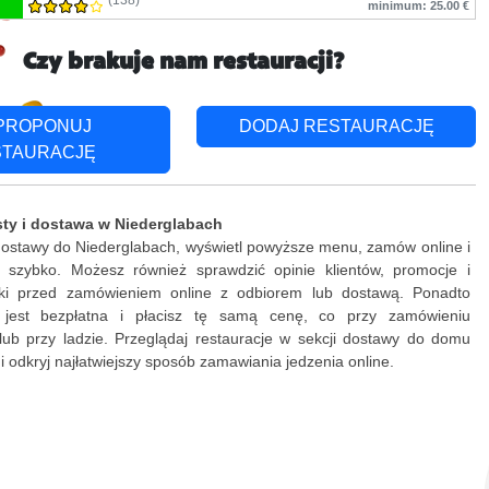
(138)
minimum: 25.00 €
Czy brakuje nam restauracji?
PROPONUJ
DODAJ RESTAURACJĘ
STAURACJĘ
ty i dostawa w Niederglabach
dostawy do Niederglabach, wyświetl powyższe menu, zamów online i
ki szybko. Możesz również sprawdzić opinie klientów, promocje i
żki przed zamówieniem online z odbiorem lub dostawą. Ponadto
 jest bezpłatna i płacisz tę samą cenę, co przy zamówieniu
lub przy ladzie. Przeglądaj restauracje w sekcji dostawy do domu
i odkryj najłatwiejszy sposób zamawiania jedzenia online.