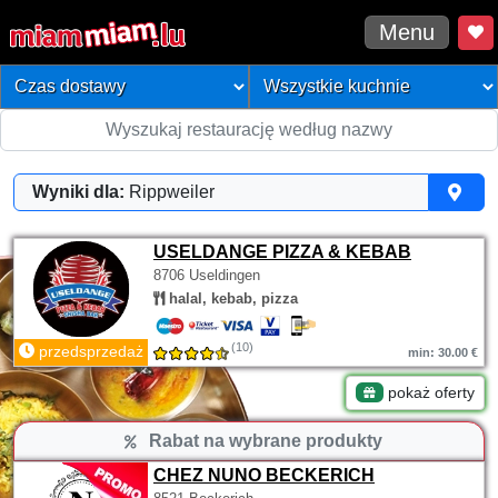
Menu
Wyniki dla:
Rippweiler
USELDANGE PIZZA & KEBAB
8706 Useldingen
halal, kebab, pizza
(10)
przedsprzedaż
min: 30.00 €
pokaż oferty
Rabat na wybrane produkty
CHEZ NUNO BECKERICH