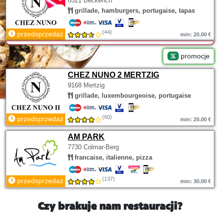
8521 Beckerich
grillade, hamburgers, portugaise, tapas
(44)
przedsprzedaż
min: 20.00 €
promocje
CHEZ NUNO 2 MERTZIG
9168 Mertzig
grillade, luxembourgeoise, portugaise
(60)
przedsprzedaż
min: 20.00 €
AM PARK
7730 Colmar-Berg
francaise, italienne, pizza
(137)
przedsprzedaż
min: 30.00 €
Czy brakuje nam restauracji?