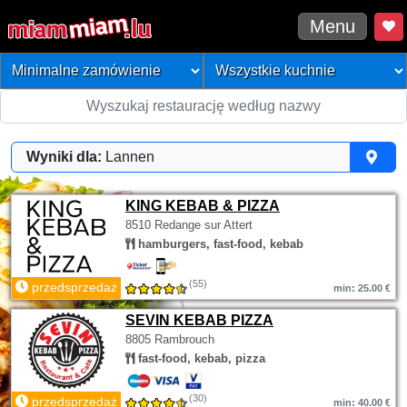
Menu
Wyniki dla:
Lannen
KING KEBAB & PIZZA
8510 Redange sur Attert
hamburgers, fast-food, kebab
(55)
przedsprzedaż
min: 25.00 €
SEVIN KEBAB PIZZA
8805 Rambrouch
fast-food, kebab, pizza
(30)
przedsprzedaż
min: 40.00 €