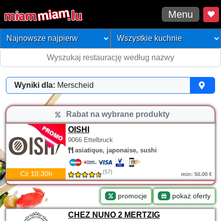
Menu
Wyniki dla:
Merscheid
Rabat na wybrane produkty
OISHI
9066 Ettelbruck
asiatique, japonaise, sushi
(57)
Cz 10:30h
min: 50.00 €
promocje
pokaż oferty
CHEZ NUNO 2 MERTZIG