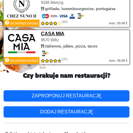
9168 Mertzig
grillade, luxembourgeoise, portugaise
(60)
przedsprzedaż
min: 20.00 €
CASA MIA
9570 Wiltz
italienne, pâtes, pizza, tacos
(37)
przedsprzedaż
min: 35.00 €
Czy brakuje nam restauracji?
ZAPROPONUJ RESTAURACJĘ
DODAJ RESTAURACJĘ