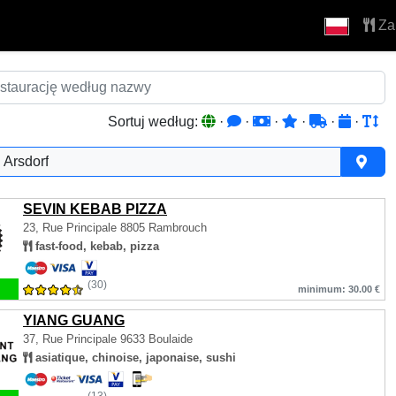
Za
Sortuj według:
·
·
·
·
·
·
Arsdorf
SEVIN KEBAB PIZZA
23, Rue Principale
8805 Rambrouch
fast-food, kebab, pizza
(30)
minimum: 30.00 €
YIANG GUANG
37, Rue Principale
9633 Boulaide
asiatique, chinoise, japonaise, sushi