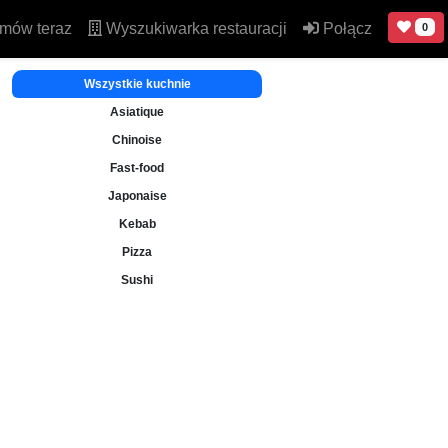
mów teraz
Wyszukiwarka restauracji
Połącz
0
Wszystkie kuchnie
Asiatique
Chinoise
Fast-food
Japonaise
Kebab
Pizza
Sushi