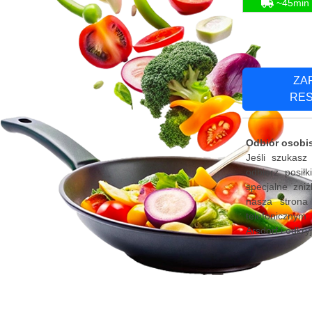
~45min
ZA
RE
Odbiór osobis
Jeśli szukasz
odbierz posił
specjalne zni
nasza strona
telefonicznym 
Arsdorf i odkry