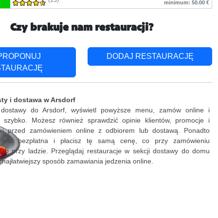
(13)
minimum: 50.00 €
Czy brakuje nam restauracji?
PROPONUJ
DODAJ RESTAURACJĘ
STAURACJĘ
ty i dostawa w Arsdorf
 dostawy do Arsdorf, wyświetl powyższe menu, zamów online i
ki szybko. Możesz również sprawdzić opinie klientów, promocje i
żki przed zamówieniem online z odbiorem lub dostawą. Ponadto
 jest bezpłatna i płacisz tę samą cenę, co przy zamówieniu
lub przy ladzie. Przeglądaj restauracje w sekcji dostawy do domu
j najłatwiejszy sposób zamawiania jedzenia online.