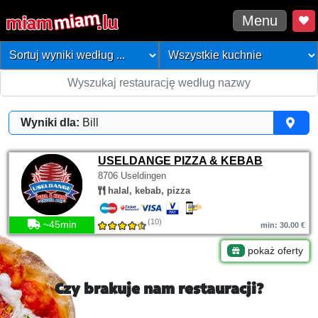
Menu
Wyniki dla:
Bill
USELDANGE PIZZA & KEBAB
8706 Useldingen
halal, kebab, pizza
(10)
~45min
min: 30.00 €
pokaż oferty
Czy brakuje nam restauracji?