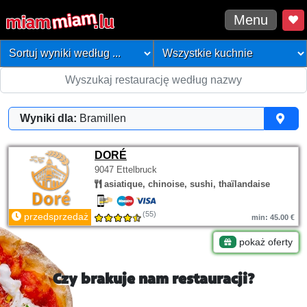
Menu
Wyniki dla:
Bramillen
DORÉ
9047 Ettelbruck
asiatique, chinoise, sushi, thaïlandaise
(55)
przedsprzedaż
min: 45.00 €
pokaż oferty
Czy brakuje nam restauracji?