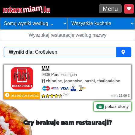
Menu
Wyniki dla:
Groësteen
MM
9806 Parc Hosingen
chinoise, japonaise, sushi, thaïlandaise
(52)
przedsprzedaż
min: 25.00 €
pokaż oferty
Czy brakuje nam restauracji?