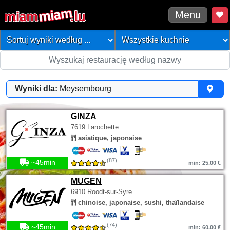
Menu
Wyniki dla:
Meysembourg
GINZA
7619 Larochette
asiatique, japonaise
(87)
~45min
min: 25.00 €
MUGEN
6910 Roodt-sur-Syre
chinoise, japonaise, sushi, thaïlandaise
(74)
~45min
min: 60.00 €