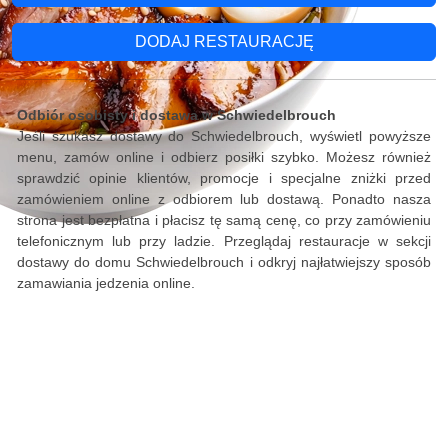
DODAJ RESTAURACJĘ
Odbiór osobisty i dostawa w Schwiedelbrouch
Jeśli szukasz dostawy do Schwiedelbrouch, wyświetl powyższe
menu, zamów online i odbierz posiłki szybko. Możesz również
sprawdzić opinie klientów, promocje i specjalne zniżki przed
zamówieniem online z odbiorem lub dostawą. Ponadto nasza
strona jest bezpłatna i płacisz tę samą cenę, co przy zamówieniu
telefonicznym lub przy ladzie. Przeglądaj restauracje w sekcji
dostawy do domu Schwiedelbrouch i odkryj najłatwiejszy sposób
zamawiania jedzenia online.