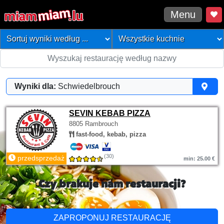
Menu
Wyniki dla:
Schwiedelbrouch
SEVIN KEBAB PIZZA
8805 Rambrouch
fast-food, kebab, pizza
(30)
przedsprzedaż
min: 25.00 €
Czy brakuje nam restauracji?
ZAPROPONUJ RESTAURACJĘ