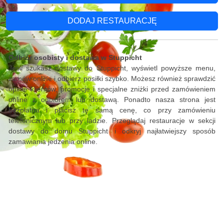
DODAJ RESTAURACJĘ
Odbiór osobisty i dostawa w Stuppicht
Jeśli szukasz dostawy do Stuppicht, wyświetl powyższe menu,
zamów online i odbierz posiłki szybko. Możesz również sprawdzić
opinie klientów, promocje i specjalne zniżki przed zamówieniem
online z odbiorem lub dostawą. Ponadto nasza strona jest
bezpłatna i płacisz tę samą cenę, co przy zamówieniu
telefonicznym lub przy ladzie. Przeglądaj restauracje w sekcji
dostawy do domu Stuppicht i odkryj najłatwiejszy sposób
zamawiania jedzenia online.