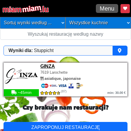
Menu
Wyniki dla:
Stuppicht
GINZA
7619 Larochette
asiatique, japonaise
(87)
~45min
min: 30.00 €
Czy brakuje nam restauracji?
ZAPROPONUJ RESTAURACJĘ