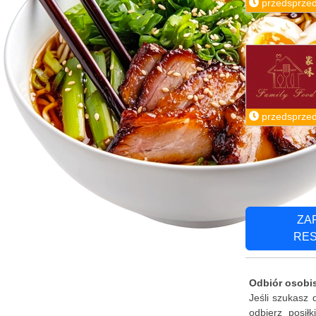
przedsprze
przedsprze
ZA
RE
Odbiór osobis
Jeśli szukasz
odbierz posił