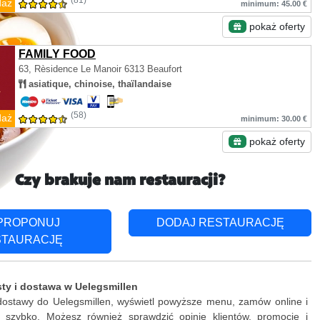
(81)
daż
minimum: 45.00 €
pokaż oferty
FAMILY FOOD
63, Rèsidence Le Manoir
6313 Beaufort
asiatique, chinoise, thaïlandaise
(58)
daż
minimum: 30.00 €
pokaż oferty
Czy brakuje nam restauracji?
PROPONUJ
DODAJ RESTAURACJĘ
STAURACJĘ
ty i dostawa w Uelegsmillen
 dostawy do Uelegsmillen, wyświetl powyższe menu, zamów online i
ki szybko. Możesz również sprawdzić opinie klientów, promocje i