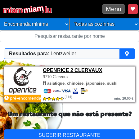
Menu
Resultados para:
Lentzweiler
OPENRICE 2 CLERVAUX
9710 Clervaux
asiatique, chinoise, japonaise, sushi
(114)
pré-encomenda
min: 20.00 €
Um restaurante que não está presente?
SUGERIR RESTAURANTE