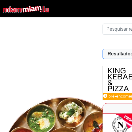
Resultados
pré-encome