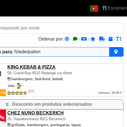
Encomen
Ordenar por:
·
·
·
·
·
·
 para:
Niederpallen
KING KEBAB & PIZZA
58, Grand-Rue
8510 Redange sur Attert
hamburgers, fast-food, kebab
(55)
nda
mínimo: 25.00 €
Desconto em produtos selecionados
CHEZ NUNO BECKERICH
25, Huewlerstrooss
8521 Beckerich
grillade, hamburgers, portugaise, tapas