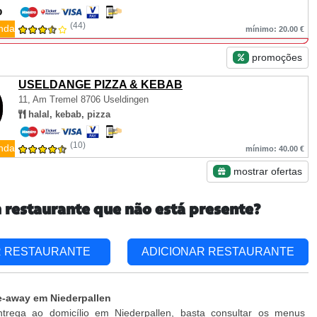
(44)
nda
mínimo: 20.00 €
promoções
USELDANGE PIZZA & KEBAB
11, Am Tremel
8706 Useldingen
halal, kebab, pizza
(10)
nda
mínimo: 40.00 €
mostrar ofertas
 restaurante que não está presente?
R RESTAURANTE
ADICIONAR RESTAURANTE
e-away em Niederpallen
trega ao domicílio em Niederpallen, basta consultar os menus