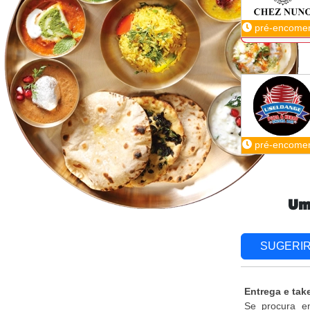
pré-encome
pré-encome
Um
SUGERI
Entrega e tak
Se procura en