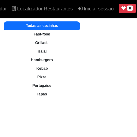
dar
Localizador Restaurantes
Iniciar sessão
0
Todas as cozinhas
Fast-food
Grillade
Halal
Hamburgers
Kebab
Pizza
Portugaise
Tapas