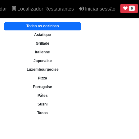
dar
Localizador Restaurantes
Iniciar sessão
0
Todas as cozinhas
Asiatique
Grillade
Italienne
Japonaise
Luxembourgeoise
Pizza
Portugaise
Pâtes
Sushi
Tacos