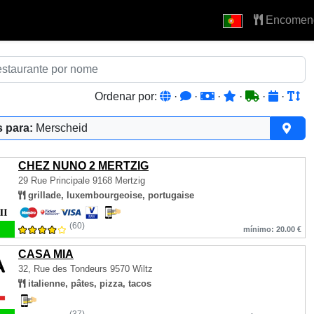
Encomen
Ordenar por:
·
·
·
·
·
·
 para:
Merscheid
CHEZ NUNO 2 MERTZIG
29 Rue Principale
9168 Mertzig
grillade, luxembourgeoise, portugaise
(60)
mínimo: 20.00 €
CASA MIA
32, Rue des Tondeurs
9570 Wiltz
italienne, pâtes, pizza, tacos