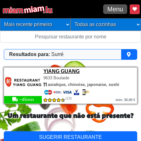
Menu
Resultados para:
Surré
YIANG GUANG
9633 Boulaide
asiatique, chinoise, japonaise, sushi
(13)
~45min
min: 35.00 €
Um restaurante que não está presente?
SUGERIR RESTAURANTE