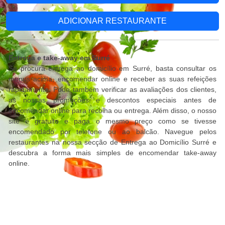
ADICIONAR RESTAURANTE
Entrega e take-away em Surré
Se procura entrega ao domicílio em Surré, basta consultar os
menus acima, encomendar online e receber as suas refeições
rapidamente. Pode também verificar as avaliações dos clientes,
as nossas promoções e descontos especiais antes de
encomendar online para recolha ou entrega. Além disso, o nosso
site é gratuito e paga o mesmo preço como se tivesse
encomendado por telefone ou ao balcão. Navegue pelos
restaurantes na nossa secção de Entrega ao Domicílio Surré e
descubra a forma mais simples de encomendar take-away
online.