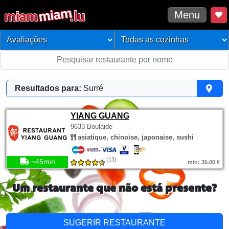
Menu
Resultados para:
Surré
YIANG GUANG
9633 Boulaide
asiatique, chinoise, japonaise, sushi
(13)
~45min
min: 35.00 €
Um restaurante que não está presente?
SUGERIR RESTAURANTE