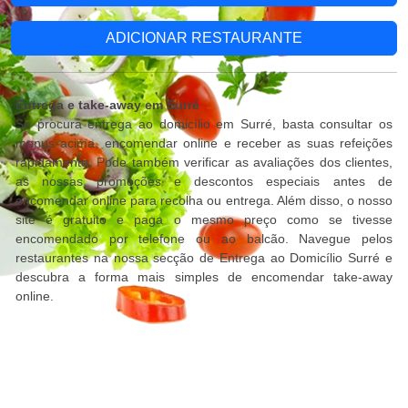
ADICIONAR RESTAURANTE
Entrega e take-away em Surré
Se procura entrega ao domicílio em Surré, basta consultar os
menus acima, encomendar online e receber as suas refeições
rapidamente. Pode também verificar as avaliações dos clientes,
as nossas promoções e descontos especiais antes de
encomendar online para recolha ou entrega. Além disso, o nosso
site é gratuito e paga o mesmo preço como se tivesse
encomendado por telefone ou ao balcão. Navegue pelos
restaurantes na nossa secção de Entrega ao Domicílio Surré e
descubra a forma mais simples de encomendar take-away
online.