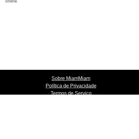
online.
·
Sobre MiamMiam
·
Política de Privacidade
·
Termos de Serviço
·
MiamMiam Empregos
·
Adicione o seu Restaurante
·
Indique Amigos
·
Lista de todas as Cidades
·
Courier Portal