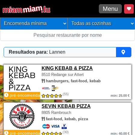
Menu
Resultados para:
Lannen
KING KEBAB & PIZZA
8510 Redange sur Attert
hamburgers, fast-food, kebab
(55)
pré-encomenda
min: 25.00 €
SEVIN KEBAB PIZZA
8805 Rambrouch
fast-food, kebab, pizza
(30)
pré-encomenda
min: 40.00 €