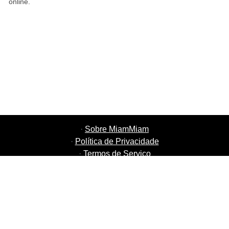
online.
·
Sobre MiamMiam
·
Política de Privacidade
·
Termos de Serviço
·
MiamMiam Empregos
·
Adicione o seu Restaurante
·
Indique Amigos
·
Lista de todas as Cidades
·
Courier Portal