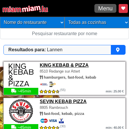
Menu
Resultados para:
Lannen
KING KEBAB & PIZZA
8510 Redange sur Attert
hamburgers, fast-food, kebab
(55)
~45min
min: 25.00 €
SEVIN KEBAB PIZZA
8805 Rambrouch
fast-food, kebab, pizza
(30)
~45min
min: 40.00 €