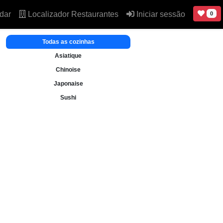
dar
Localizador Restaurantes
Iniciar sessão
0
Todas as cozinhas
Asiatique
Chinoise
Japonaise
Sushi