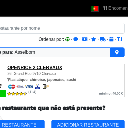
Encomen
Ordenar por:
·
·
·
·
·
·
 para:
Asselborn
OPENRICE 2 CLERVAUX
26, Grand-Rue
9710 Clervaux
asiatique, chinoise, japonaise, sushi
(114)
mínimo: 40.00 €
 restaurante que não está presente?
R RESTAURANTE
ADICIONAR RESTAURANTE