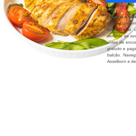
Entrega e ta
Se procura en
encomendar o
verificar as a
antes de encom
gratuito e pa
balcão. Naveg
Asselborn e d