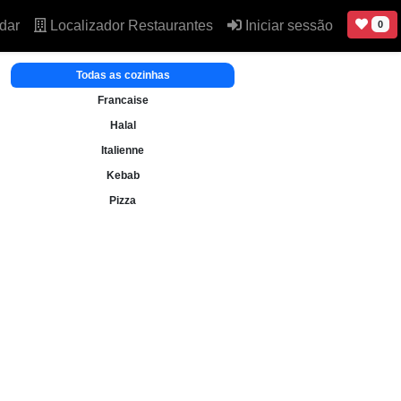
dar
Localizador Restaurantes
Iniciar sessão
0
Todas as cozinhas
Francaise
Halal
Italienne
Kebab
Pizza