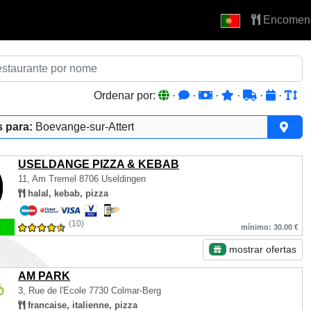
Encomen
Ordenar por:
·
·
·
·
·
·
 para:
Boevange-sur-Attert
USELDANGE PIZZA & KEBAB
11, Am Tremel
8706 Useldingen
halal, kebab, pizza
(10)
mínimo: 30.00 €
mostrar ofertas
AM PARK
3, Rue de l'Ecole
7730 Colmar-Berg
francaise, italienne, pizza