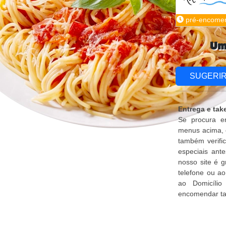
pré-encome
Um
SUGERI
Entrega e tak
Se procura en
menus acima, 
também verifi
especiais ant
nosso site é 
telefone ou a
ao Domicílio
encomendar ta