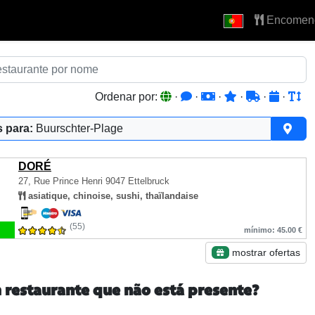
Encomen
Ordenar por:
·
·
·
·
·
·
 para:
Buurschter-Plage
DORÉ
27, Rue Prince Henri
9047 Ettelbruck
asiatique, chinoise, sushi, thaïlandaise
(55)
mínimo: 45.00 €
mostrar ofertas
 restaurante que não está presente?