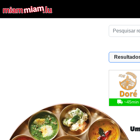
Resultados
~45min
Um