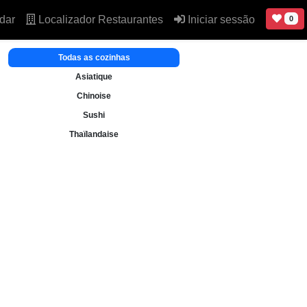
dar
Localizador Restaurantes
Iniciar sessão
0
Todas as cozinhas
Asiatique
Chinoise
Sushi
Thaïlandaise