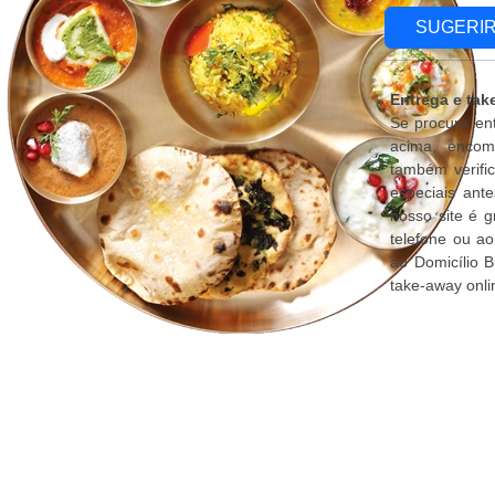
SUGERI
Entrega e tak
Se procura en
acima, encom
também verifi
especiais ant
nosso site é 
telefone ou a
ao Domicílio 
take-away onli