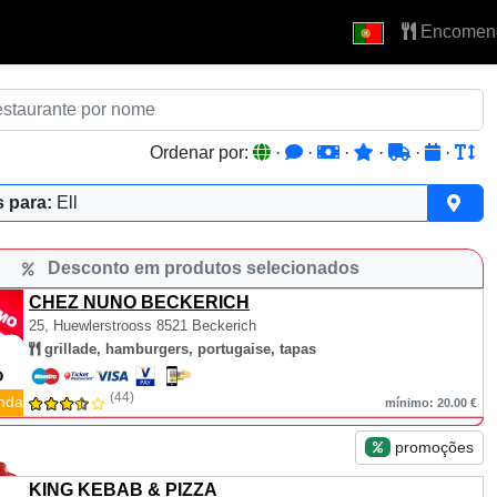
Encomen
Ordenar por:
·
·
·
·
·
·
 para:
Ell
Desconto em produtos selecionados
CHEZ NUNO BECKERICH
25, Huewlerstrooss
8521 Beckerich
grillade, hamburgers, portugaise, tapas
(44)
nda
mínimo: 20.00 €
promoções
KING KEBAB & PIZZA