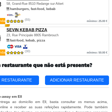
58, Grand-Rue
8510 Redange sur Attert
hamburgers, fast-food, kebab
(55)
nda
mínimo: 25.00 €
SEVIN KEBAB PIZZA
23, Rue Principale
8805 Rambrouch
fast-food, kebab, pizza
(30)
nda
mínimo: 50.00 €
 restaurante que não está presente?
R RESTAURANTE
ADICIONAR RESTAURANTE
e-away em Ell
ntrega ao domicílio em Ell, basta consultar os menus acima,
nline e receber as suas refeições rapidamente. Pode também