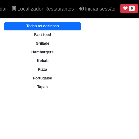
dar
Localizador Restaurantes
Iniciar sessão
0
Todas as cozinhas
Fast-food
Grillade
Hamburgers
Kebab
Pizza
Portugaise
Tapas