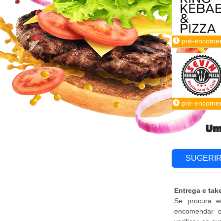
pré-encome
pré-encome
Um
SUGERI
Entrega e tak
Se procura e
encomendar o