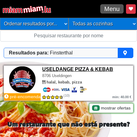
Menu
Resultados para:
Finsterthal
USELDANGE PIZZA & KEBAB
8706 Useldingen
halal, kebab, pizza
(10)
pré-encomenda
min: 40.00 €
mostrar ofertas
Um restaurante que não está presente?