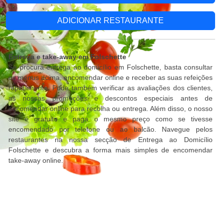
ADICIONAR RESTAURANTE
Entrega e take-away em Folschette
Se procura entrega ao domicílio em Folschette, basta consultar
os menus acima, encomendar online e receber as suas refeições
rapidamente. Pode também verificar as avaliações dos clientes,
as nossas promoções e descontos especiais antes de
encomendar online para recolha ou entrega. Além disso, o nosso
site é gratuito e paga o mesmo preço como se tivesse
encomendado por telefone ou ao balcão. Navegue pelos
restaurantes na nossa secção de Entrega ao Domicílio
Folschette e descubra a forma mais simples de encomendar
take-away online.