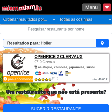
Menu
Resultados para:
Holler
OPENRICE 2 CLERVAUX
9710 Clervaux
asiatique, chinoise, japonaise, sushi
(113)
pré-encomenda
min: 40.00 €
Um restaurante que não está presente?
SUGERIR RESTAURANTE