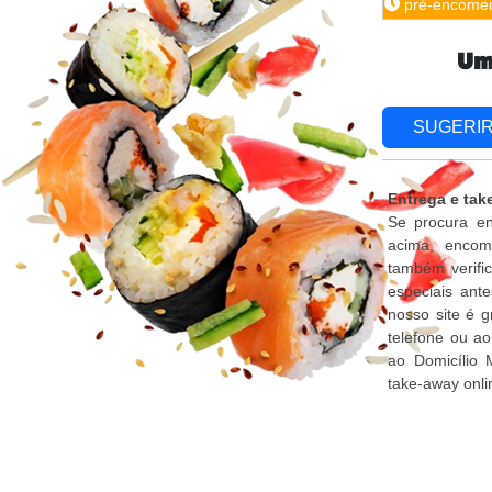
pré-encome
Um
SUGERI
Entrega e ta
Se procura en
acima, encom
também verifi
especiais ant
nosso site é 
telefone ou a
ao Domicílio
take-away onli