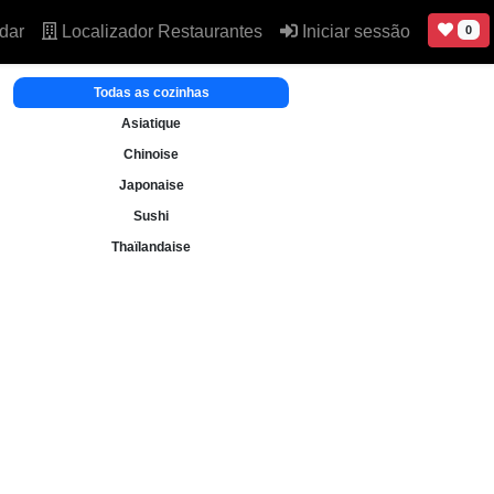
dar
Localizador Restaurantes
Iniciar sessão
0
Todas as cozinhas
Asiatique
Chinoise
Japonaise
Sushi
Thaïlandaise