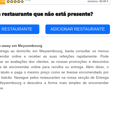
(74)
nda
mínimo: 60.00 €
 restaurante que não está presente?
R RESTAURANTE
ADICIONAR RESTAURANTE
ke-away em Meysembourg
trega ao domicílio em Meysembourg, basta consultar os menus
endar online e receber as suas refeições rapidamente. Pode
car as avaliações dos clientes, as nossas promoções e descontos
es de encomendar online para recolha ou entrega. Além disso, o
gratuito e paga o mesmo preço como se tivesse encomendado por
o balcão. Navegue pelos restaurantes na nossa secção de Entrega
 Meysembourg e descubra a forma mais simples de encomendar
ne.