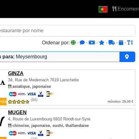
Encomen
Ordenar por:
·
·
·
·
·
·
 para:
Meysembourg
GINZA
34, Rue de Medernach
7619 Larochette
asiatique, japonaise
(86)
nda
mínimo: 25.00 €
MUGEN
4, Route de Luxembourg
6910 Roodt-sur-Syre
chinoise, japonaise, sushi, thaïlandaise