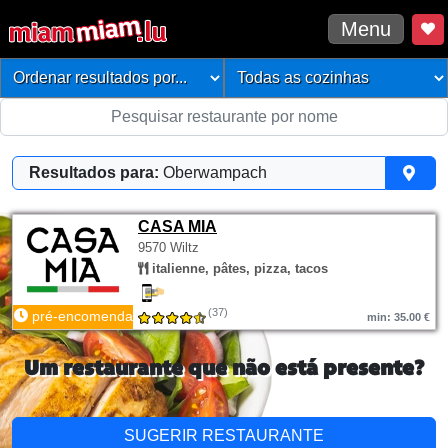
Menu
Resultados para:
Oberwampach
CASA MIA
9570 Wiltz
italienne, pâtes, pizza, tacos
(37)
pré-encomenda
min: 35.00 €
Um restaurante que não está presente?
SUGERIR RESTAURANTE