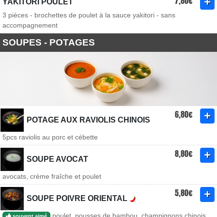
7,80€
YAKITORI POULET
3 pièces - brochettes de poulet à la sauce yakitori - sans
accompagnement
SOUPES - POTAGES
6,80€
POTAGE AUX RAVIOLIS CHINOIS
5pcs raviolis au porc et cébette
8,80€
SOUPE AVOCAT
avocats, crème fraîche et poulet
5,80€
SOUPE POIVRE ORIENTAL
poulet, pousses de bambou, champignons chinois,
souvent aimé