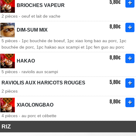
5,80€
BRIOCHES VAPEUR
2 pièces - oeuf et lait de vache
8,80€
DIM-SUM MIX
5 pièces - 1pc bouchée de boeuf, 1pc xiao long bao au porc, 1pc
bouchée de porc, 1pc hakao aux scampi et 1pc fen guo au porc
8,80€
HAKAO
5 pièces - raviolis aux scampi
5,80€
RAVIOLIS AUX HARICOTS ROUGES
2 pièces
8,80€
XIAOLONGBAO
4 pièces - au porc et cébette
RIZ