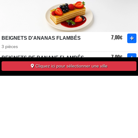
7,00€
BEIGNETS D'ANANAS FLAMBÉS
3 pièces
7,00€
BEIGNETS DE BANANE FLAMBÉS
Cliquez ici pour sélectionner une ville
4 pièces
7,00€
BEIGNETS DE POMME FLAMBÉS
3 pièces
7,00€
CITRON GIVRÉ
7,00€
COCO GIVRÉE
5,00€
LITCHIS
8 pièces