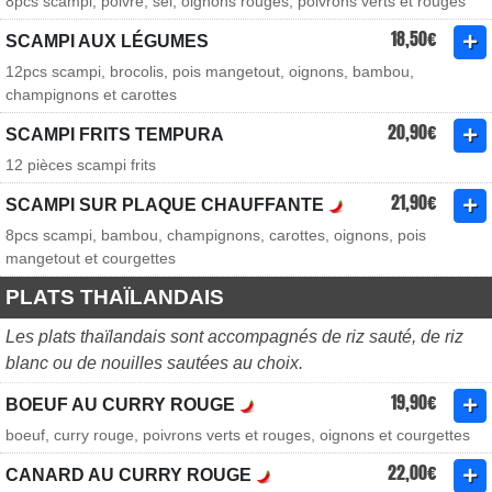
8pcs scampi, poivre, sel, oignons rouges, poivrons verts et rouges
18,50€
SCAMPI AUX LÉGUMES
12pcs scampi, brocolis, pois mangetout, oignons, bambou,
champignons et carottes
20,90€
SCAMPI FRITS TEMPURA
12 pièces scampi frits
21,90€
SCAMPI SUR PLAQUE CHAUFFANTE
8pcs scampi, bambou, champignons, carottes, oignons, pois
mangetout et courgettes
PLATS THAÏLANDAIS
Les plats thaïlandais sont accompagnés de riz sauté, de riz
blanc ou de nouilles sautées au choix.
19,90€
BOEUF AU CURRY ROUGE
boeuf, curry rouge, poivrons verts et rouges, oignons et courgettes
22,00€
CANARD AU CURRY ROUGE