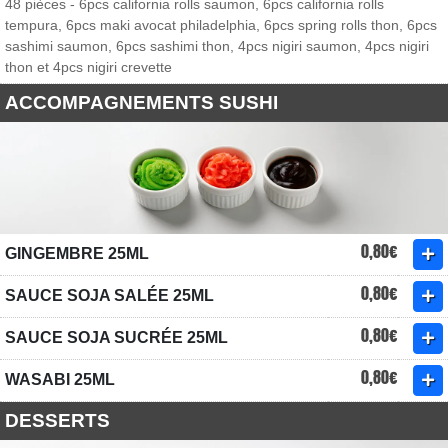
48 pièces - 6pcs california rolls saumon, 6pcs california rolls
tempura, 6pcs maki avocat philadelphia, 6pcs spring rolls thon, 6pcs
sashimi saumon, 6pcs sashimi thon, 4pcs nigiri saumon, 4pcs nigiri
thon et 4pcs nigiri crevette
ACCOMPAGNEMENTS SUSHI
0,80€
GINGEMBRE 25ML
0,80€
SAUCE SOJA SALÉE 25ML
0,80€
SAUCE SOJA SUCRÉE 25ML
0,80€
WASABI 25ML
DESSERTS